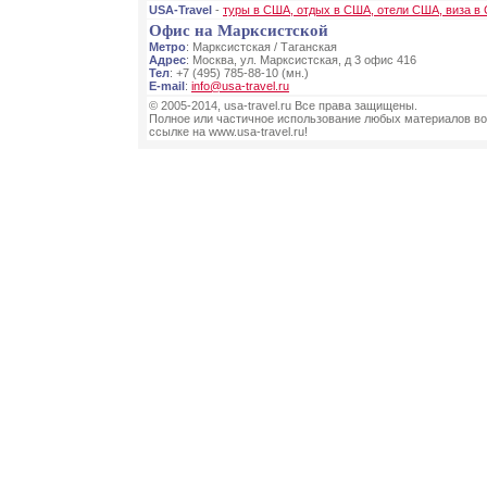
USA-Travel
-
туры в США, отдых в США, отели США, виза в
Офис на Марксистской
Метро
: Марксистская / Таганская
Адрес
: Москва, ул. Марксистская, д 3 офис 416
Тел
: +7 (495) 785-88-10 (мн.)
E-mail
:
info@usa-travel.ru
© 2005-2014, usa-travel.ru Все права защищены.
Полное или частичное использование любых материалов во
ссылке на www.usa-travel.ru!