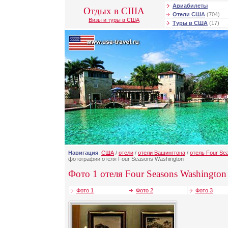
Авиабилеты
Отдых в США
Отели США
(704)
Визы и туры в США
Туры в США
(17)
Навигация
:
США
/
отели
/
отели Вашингтона
/
отель Four Se
фотографии отеля Four Seasons Washington
Фото 1 отеля Four Seasons Washington
Фото 1
Фото 2
Фото 3