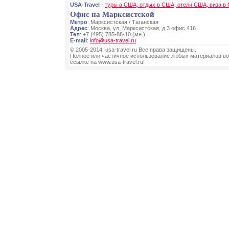
USA-Travel
-
туры в США, отдых в США, отели США, виза в
Офис на Марксистской
Метро
: Марксистская / Таганская
Адрес
: Москва, ул. Марксистская, д 3 офис 416
Тел
: +7 (495) 785-88-10 (мн.)
E-mail
:
info@usa-travel.ru
© 2005-2014, usa-travel.ru Все права защищены.
Полное или частичное использование любых материалов во
ссылке на www.usa-travel.ru!