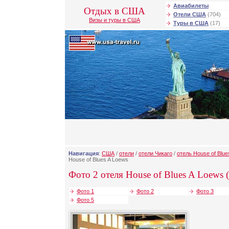
Авиабилеты
Отдых в США
Отели США
(704)
Визы и туры в США
Туры в США
(17)
Навигация
:
США
/
отели
/
отели Чикаго
/
отель House of Blue
House of Blues A Loews
Фото 2 отеля House of Blues A Loews 
Фото 1
Фото 2
Фото 3
Фото 5