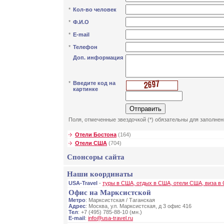
*
Кол-во человек
*
Ф.И.О
*
E-mail
*
Телефон
Доп. информация
*
Введите код на
картинке
Поля, отмеченные звездочкой (*) обязательны для заполнен
Отели Бостона
(164)
Отели США
(704)
Спонсоры сайта
Наши координаты
USA-Travel
-
туры в США, отдых в США, отели США, виза в
Офис на Марксистской
Метро
: Марксистская / Таганская
Адрес
: Москва, ул. Марксистская, д 3 офис 416
Тел
: +7 (495) 785-88-10 (мн.)
E-mail
:
info@usa-travel.ru