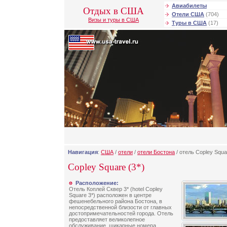
Авиабилеты
Отдых в США
Отели США
(704)
Визы и туры в США
Туры в США
(17)
Навигация
:
США
/
отели
/
отели Бостона
/ отель Copley Squa
Copley Square (3*)
Расположение:
Отель Коплей Сквер 3* (hotel Copley
Square 3*) расположен в центре
фешенебельного района Бостона, в
непосредственной близости от главных
достопримечательностей города. Отель
предоставляет великолепное
обслуживание, шикарные номера,