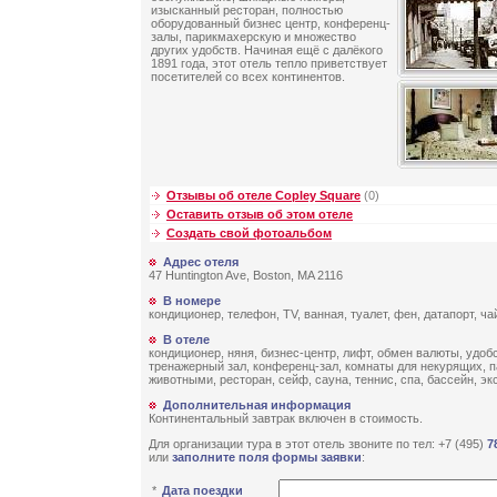
изысканный ресторан, полностью
оборудованный бизнес центр, конференц-
залы, парикмахерскую и множество
других удобств. Начиная ещё с далёкого
1891 года, этот отель тепло приветствует
посетителей со всех континентов.
Отзывы об отеле Copley Square
(0)
Оставить отзыв об этом отеле
Создать свой фотоальбом
Адрес отеля
47 Huntington Ave, Boston, MA 2116
В номере
кондиционер, телефон, TV, ванная, туалет, фен, датапорт, ча
В отеле
кондиционер, няня, бизнес-центр, лифт, обмен валюты, удоб
тренажерный зал, конференц-зал, комнаты для некурящих, 
животными, ресторан, сейф, сауна, теннис, спа, бассейн, эк
Дополнительная информация
Континентальный завтрак включен в стоимость.
Для организации тура в этот отель звоните по тел: +7 (495)
7
или
заполните поля формы заявки
:
*
Дата поездки