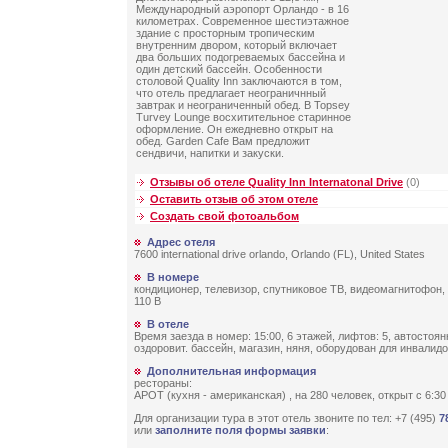
Международный аэропорт Орландо - в 16
километрах. Современное шестиэтажное
здание с просторным тропическим
внутренним двором, который включает
два больших подогреваемых бассейна и
один детский бассейн. Особенности
столовой Quality Inn заключаются в том,
что отель предлагает неограничнный
завтрак и неограниченный обед. В Topsey
Turvey Lounge восхитительное старинное
оформление. Он ежедневно открыт на
обед. Garden Cafe Вам предложит
сендвичи, напитки и закуски.
Отзывы об отеле Quality Inn Internatonal Drive
(0)
Оставить отзыв об этом отеле
Создать свой фотоальбом
Адрес отеля
7600 international drive orlando, Orlando (FL), United States
В номере
кондиционер, телевизор, спутниковое ТВ, видеомагнитофон,
110 В
В отеле
Время заезда в номер: 15:00, 6 этажей, лифтов: 5, автостоянк
оздоровит. бассейн, магазин, няня, оборудован для инвалид
Дополнительная информация
рестораны:
APOT (кухня - американская) , на 280 человек, открыт c 6:30 
Для организации тура в этот отель звоните по тел: +7 (495)
7
или
заполните поля формы заявки
: