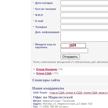
*
Дата поездки
*
Кол-во человек
*
Ф.И.О
*
E-mail
*
Телефон
Доп. информация
*
Введите код на
картинке
Поля, отмеченные звездочкой (*) обязательны для заполнен
Отели Орландо
(76)
Отели США
(704)
Спонсоры сайта
Наши координаты
USA-Travel
-
туры в США, отдых в США, отели США, виза в
Офис на Марксистской
Метро
: Марксистская / Таганская
Адрес
: Москва, ул. Марксистская, д 3 офис 416
Тел
: +7 (495) 785-88-10 (мн.)