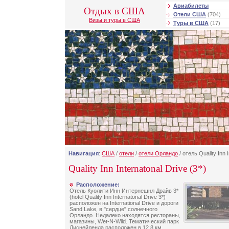
Авиабилеты
Отдых в США
Отели США
(704)
Визы и туры в США
Туры в США
(17)
Навигация
:
США
/
отели
/
отели Орландо
/ отель Quality Inn 
Quality Inn Internatonal Drive (3*)
Расположение:
Отель Куолити Инн Интернешнл Драйв 3*
(hotel Quality Inn Internatonal Drive 3*)
расположен на International Drive и дороги
Sand Lake, в "сердце" солнечного
Орландо. Недалеко находятся рестораны,
магазины, Wet-N-Wild. Тематический парк
Диснейленда расположен в 12,8 км,