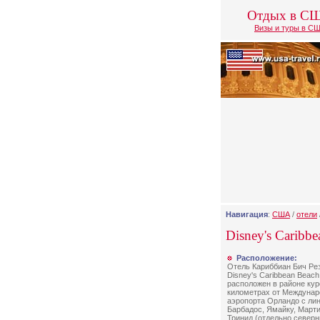
Отдых в С
Визы и туры в С
Навигация
:
США
/
отели
Disney's Caribbe
Расположение:
Отель Кариббиан Бич Резо
Disney's Caribbean Beach 
расположен в районе куро
километрах от Междунар
аэропорта Орландо с ли
Барбадос, Ямайку, Марти
Тринид (отдельно северн