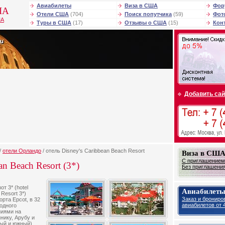
Авиабилеты
Виза в США
Фор
ША
Отели США
(704)
Поиск попутчика
(59)
Фот
ША
Туры в США
(17)
Отзывы о США
(15)
Кон
Добавить сай
/
отели Орландо
/ отель Disney's Caribbean Beach Resort
Виза в СШ
С приглашением 
an Beach Resort (3*)
Без приглашения 
т 3* (hotel
Авиабилет
Resort 3*)
Заказ и брониро
рта Epcot, в 32
авиабилетов от 4
одного
ниями на
нику, Арубу и
ый и южный).