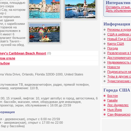
Интерактив
 озера, площадью
ого озера
Оставить отзыв 
t Cay, на котором
Дать объявление
ер с
ми пернатыми.
ые здания
Информация 
лл, с карибскими
сторанов на
Регионы и куро
 расположен в
США в цифрах 
rt имеет 6
едлагают большое
Новый Год в С
tain’s Tavern -
Карта США
 кухней на обед.
Погода
Развлечения в
ney's Caribbean Beach Resort
(0)
Достопримечат
том отеле
Недвижимость
альбом
Новости
Подписаться на
a Vista Drive, Orlando, Florida 32830-1000, United States
Туры в другие 
Туристические
 спутниковое ТВ, видеомагнитофон, радио, прямой телефон,
номер, напряжение: 110 В,
Города США
Бостон
00, 15 этажей, лифтов: 10, ходит автобус в город, автостоянка, 6
Гавайи
ит. бассейн, магазин, няня, оборудован для инвалидов,
Лос-Анджелес
проектор, экран, обслуживание с 16:00 до 23:59
Нью Йорк
формация
Сан-Франциско
- деревенская), открыт c 6:00 по 23:59
- американская), открыт c 17:00 по 22:00
бар у бассейна)