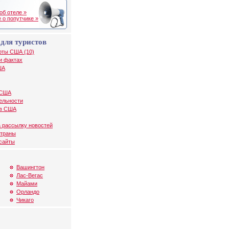
об отеле »
 о попутчике »
для туристов
рты США (10)
и фактах
ША
 США
ельности
 в США
 рассылку новостей
страны
 сайты
Вашингтон
Лас-Вегас
Майами
Орландо
Чикаго