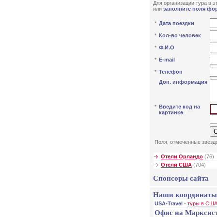
Для организации тура в эт
или
заполните поля фо
*
Дата поездки
*
Кол-во человек
*
Ф.И.О
*
E-mail
*
Телефон
Доп. информация
*
Введите код на
картинке
Поля, отмеченные звездо
Отели Орландо
(76)
Отели США
(704)
Спонсоры сайта
Наши координаты
USA-Travel
-
туры в США
Офис на Марксис