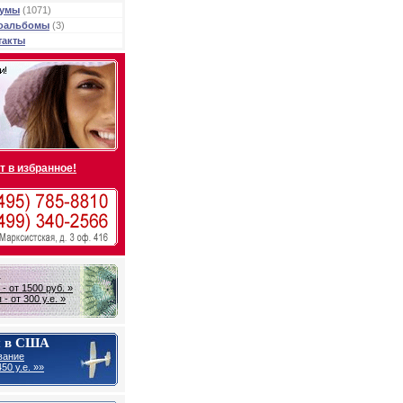
умы
(1071)
оальбомы
(3)
такты
т в избранное!
А
- от 1500 руб. »
- от 300 у.е. »
ы в США
вание
50 у.е. »»