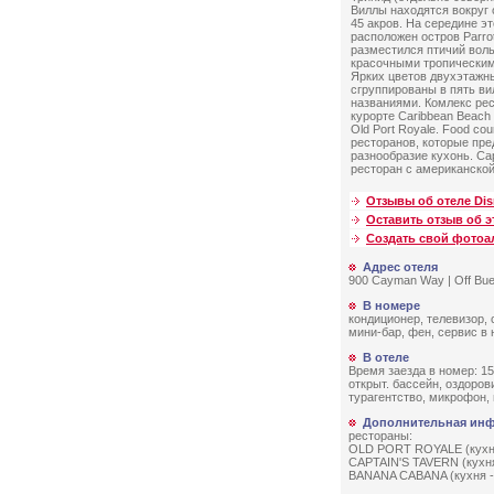
Виллы находятся вокруг
45 акров. На середине эт
расположен остров Parro
разместился птичий воль
красочными тропически
Ярких цветов двухэтажн
сгруппированы в пять ви
названиями. Комлекс ре
курорте Caribbean Beach
Old Port Royale. Food cou
ресторанов, которые пр
разнообразие кухонь. Cap
ресторан с американской
Отзывы об отеле Dis
Оставить отзыв об э
Создать свой фото
Адрес отеля
900 Cayman Way | Off Buen
В номере
кондиционер, телевизор,
мини-бар, фен, сервис в 
В отеле
Время заезда в номер: 15:
открыт. бассейн, оздоров
турагентство, микрофон, 
Дополнительная ин
рестораны:
OLD PORT ROYALE (кухня 
CAPTAIN'S TAVERN (кухня 
BANANA CABANA (кухня - 