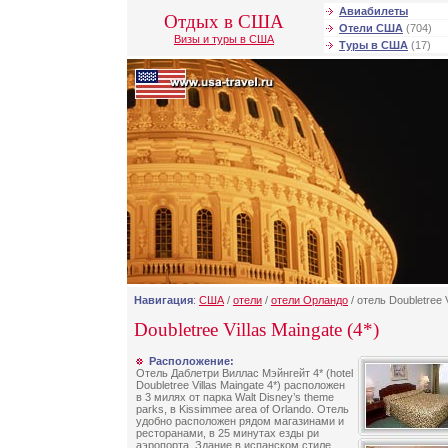
Авиабилеты
Отдых в США
Отели США
(704)
Визы и туры в США
Туры в США
(17)
Навигация
:
США
/
отели
/
отели Орландо
/ отель Doubletree V
Doubletree Villas Maingate (4*)
Расположение:
Отель Даблетри Виллас Мэйнгейт 4* (hotel
Doubletree Villas Maingate 4*) расположен
в 3 милях от парка Walt Disney’s theme
parks, в Kissimmee area of Orlando. Отель
удобно расположен рядом магазинами и
ресторанами, в 25 минутах езды ри
аэропорта. Здание в испанском стиле,