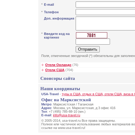
*
E-mail
*
Телефон
Доп. информация
*
Введите код на
картинке
Поля, отмеченные звездочкой (*) обязательны для заполнен
Отели Орландо
(76)
Отели США
(704)
Спонсоры сайта
Наши координаты
USA-Travel
-
туры в США, отдых в США, отели США, виза в
Офис на Марксистской
Метро
: Марксистская / Таганская
Адрес
: Москва, ул. Марксистская, д 3 офис 416
Тел
: +7 (495) 785-88-10 (мн.)
E-mail
:
info@usa-travel.ru
© 2005-2014, usa-travel.ru Все права защищены.
Полное или частичное использование любых материалов во
ссылке на www.usa-travel.ru!