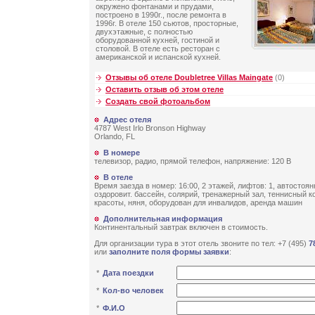
окружено фонтанами и прудами,
построено в 1990г., после ремонта в
1996г. В отеле 150 сьютов, просторные,
двухэтажные, с полностью
оборудованной кухней, гостиной и
столовой. В отеле есть ресторан с
американской и испанской кухней.
Отзывы об отеле Doubletree Villas Maingate
(0)
Оставить отзыв об этом отеле
Создать свой фотоальбом
Адрес отеля
4787 West Irlo Bronson Highway
Orlando, FL
В номере
телевизор, радио, прямой телефон, напряжение: 120 В
В отеле
Время заезда в номер: 16:00, 2 этажей, лифтов: 1, автостоянк
оздоровит. бассейн, солярий, тренажерный зал, теннисный ко
красоты, няня, оборудован для инвалидов, аренда машин
Дополнительная информация
Континентальный завтрак включен в стоимость.
Для организации тура в этот отель звоните по тел: +7 (495)
7
или
заполните поля формы заявки
:
*
Дата поездки
*
Кол-во человек
*
Ф.И.О