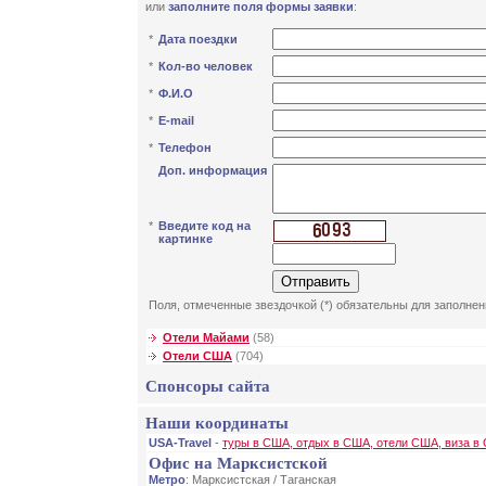
или
заполните поля формы заявки
:
*
Дата поездки
*
Кол-во человек
*
Ф.И.О
*
E-mail
*
Телефон
Доп. информация
*
Введите код на
картинке
Поля, отмеченные звездочкой (*) обязательны для заполнен
Отели Майами
(58)
Отели США
(704)
Спонсоры сайта
Наши координаты
USA-Travel
-
туры в США, отдых в США, отели США, виза в
Офис на Марксистской
Метро
: Марксистская / Таганская