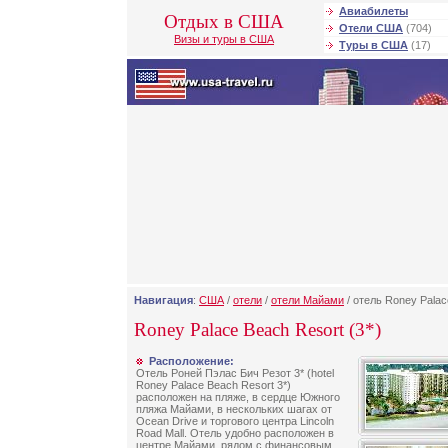
Авиабилеты
Отдых в США
Отели США
(704)
Визы и туры в США
Туры в США
(17)
Навигация
:
США
/
отели
/
отели Майами
/ отель Roney Palac
Roney Palace Beach Resort (3*)
Расположение:
Отель Роней Пэлас Бич Резот 3* (hotel
Roney Palace Beach Resort 3*)
расположен на пляже, в сердце Южного
пляжа Майами, в нескольких шагах от
Ocean Drive и торгового центра Lincoln
Road Mall. Отель удобно расположен в
центре Майами, рядом с финансовым