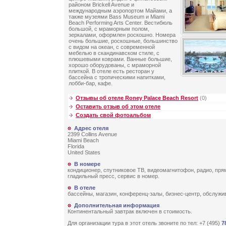
районом Brickell Avenue и
международным аэропортом Майами, а
также музеями Bass Museum и Miami
Beach Performing Arts Center. Вестибюль
большой, с мраморным полом,
зеркалами, оформлен роскошно. Номера
очень большие, роскошные, большинство
с видом на океан, с современной
мебелью в скандинавском стиле, с
плюшевыми коврами. Ванные большие,
хорошо оборудованы, с мраморной
плиткой. В отеле есть ресторан у
бассейна с тропическими напитками,
лобби-бар, кафе.
Отзывы об отеле Roney Palace Beach Resort
(0)
Оставить отзыв об этом отеле
Создать свой фотоальбом
Адрес отеля
2399 Collins Avenue
Miami Beach
Florida
United States
В номере
кондиционер, спутниковое ТВ, видеомагнитофон, радио, пря
гладильный пресс, сервис в номер.
В отеле
бассейны, магазин, конференц-залы, бизнес-центр, обслужи
Дополнительная информация
Континентальный завтрак включен в стоимость.
Для организации тура в этот отель звоните по тел: +7 (495)
7